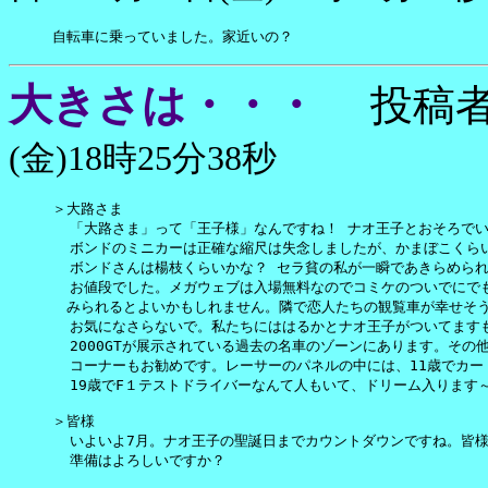
自転車に乗っていました。家近いの？
大きさは・・・
投稿者
(金)18時25分38秒
＞大路さま

  「大路さま」って「王子様」なんですね！ ナオ王子とおそろでい
  ボンドのミニカーは正確な縮尺は失念しましたが、かまぼこくらい
  ボンドさんは楊枝くらいかな？ セラ貧の私が一瞬であきらめられ
  お値段でした。メガウェブは入場無料なのでコミケのついでにでも
　みられるとよいかもしれません。隣で恋人たちの観覧車が幸せそう
  お気になさらないで。私たちにははるかとナオ王子がついてますも
  2000GTが展示されている過去の名車のゾーンにあります。その他
  コーナーもお勧めです。レーサーのパネルの中には、11歳でカー
  19歳でF１テストドライバーなんて人もいて、ドリーム入ります～
＞皆様

  いよいよ7月。ナオ王子の聖誕日までカウントダウンですね。皆様
  準備はよろしいですか？