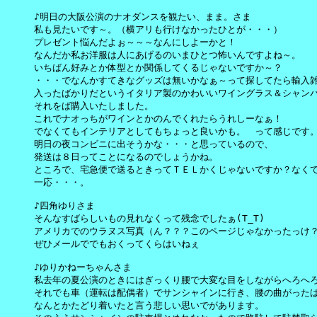
♪明日の大阪公演のナオダンスを観たい、まま。さま

私も見たいです～。（横アリも行けなかったひとが・・・）

プレゼント悩んだよぉ～～～なんにしよーかと！

なんだか私お洋服は人にあげるのいまひとつ怖いんですよね～。

いちばん好みとか体型とか関係してくるじゃないですか～？

・・・でなんかすてきなグッズは無いかなぁ～って探してたら輸入雑
入ったばかりだというイタリア製のかわいいワイングラス＆シャンパ
それをば購入いたしました。

これでナオっちがワインとかのんでくれたらうれしーなぁ！

でなくてもインテリアとしてもちょっと良いかも。　って感じです。
明日の夜コンビニに出そうかな・・・と思っているので、

発送は８日ってことになるのでしょうかね。

ところで、宅急便で送るときってＴＥＬかくじゃないですか？なくて
一応・・・。

♪四角ゆりさま

そんなすばらしいもの見れなくって残念でしたぁ(T_T)

アメリカでのウラヌス写真（ん？？？このページじゃなかったっけ？
ぜひメールででもおくってくらはいねぇ

♪ゆりかねーちゃんさま

私去年の夏公演のときにはぎっくり腰で大変な目をしながらへろへろ
それでも車（運転は配偶者）でサンシャインに行き、腰の曲がったば
なんとかたどり着いたと言う悲しい思いでがあります。
