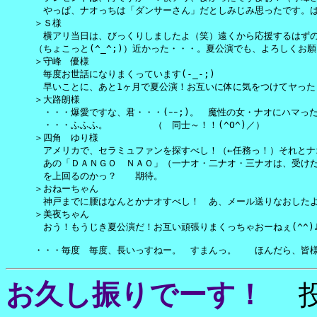
　やっぱ、ナオっちは「ダンサーさん」だとしみじみ思ったです。は
＞Ｓ様　

　横アリ当日は、びっくりしましたよ（笑）遠くから応援するはずの
（ちょこっと(^_^;)）近かった・・・。夏公演でも、よろしくお願いし
＞守峰　優様　

　毎度お世話になりまくっています(-_-;)ゞ

　早いことに、あと1ヶ月で夏公演！お互いに体に気をつけてヤったり
＞大路朗様　

　・・・爆愛ですな、君・・・(ｰｰ;)。　魔性の女・ナオにハマった
　・・・ふふふ。　　　　　（　同士～！！(^O^)／）

＞四角　ゆり様

　アメリカで、セラミュファンを探すべし！（←任務っ！）それとナ
　あの「ＤＡＮＧＯ　ＮＡＯ」（一ナオ・二ナオ・三ナオは、受けた。
　を上回るのかっ？　　期待。

＞おねーちゃん　

　神戸までに腰はなんとかナオすべし！　あ、メール送りなおしたよ
＞美夜ちゃん

　おう！もうじき夏公演だ！お互い頑張りまくっちゃおーねぇ(^^)♪
・・・毎度　毎度、長いっすねー。　すまんっ。　　ほんだら、皆
お久し振りでーす！
投