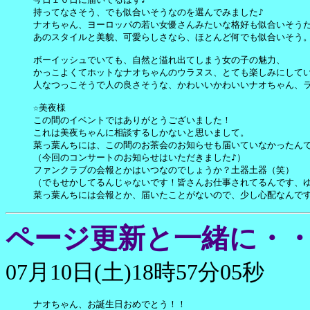
持ってなさそう、でも似合いそうなのを選んでみました♪

ナオちゃん、ヨーロッパの若い女優さんみたいな格好も似合いそうだも
あのスタイルと美貌、可愛らしさなら、ほとんど何でも似合いそう。
ボーイッシュでいても、自然と溢れ出てしまう女の子の魅力、

かっこよくてホットなナオちゃんのウラヌス、とても楽しみにしていま
人なつっこそうで人の良さそうな、かわいいかわいいナオちゃん、ラ
☆美夜様

この間のイベントではありがとうございました！

これは美夜ちゃんに相談するしかないと思いまして。

菜っ葉んちには、この間のお茶会のお知らせも届いていなかったんで
（今回のコンサートのお知らせはいただきました♪）

ファンクラブの会報とかはいつなのでしょうか？土器土器（笑）

（でもせかしてるんじゃないです！皆さんお仕事されてるんです、ゆ
菜っ葉んちには会報とか、届いたことがないので、少し心配なんです
ページ更新と一緒に・
07月10日(土)18時57分05秒
ナオちゃん、お誕生日おめでとう！！