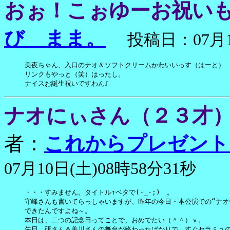
おぉ！こぉゆーお祝い
び まま。
投稿日：07月10
美夜ちゃん、入口のナオ＆ソフトクリームかわいいっす（はーと）

リンクもやっと（笑）はったし。

ナイスお誕生祝いですわん♪
ナオにぃさん（２３才） 
者：
これからプレゼント買
07月10日(土)08時58分31秒
・・・すみません。タイトル↑ベタで(-_-;)ゞ。

守峰さんも書いてらっしゃいますが、昨年の今日・本公演での“ナオウ
できたんですよね～。

本日は、二つの記念日ってことで、おめでたい（＾＾）ｖ。

先日、研さん＆美川さんの舞台が終わったばかりで、すぐセラミュの練