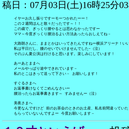
稿日：07月03日(土)16時25分0
イヤーお久し振りですーモーつかれたーー！

この２週間ほんと散々だったです～！！

この歳で、ぎっくり腰やるとは思わなかったですー

ママ～今度ぎっくり腰治るよい方法あったらおしえてね－

大路朗さんに、ままとかはいってきたんですねー横浜アリーナ！いい
私は平日だし、腰のせいでいけませんでしたｰ（泣）

そのぶん夏公演は行けると思います。楽しみにしています！

あーあとままへ

メールやっぱり途中できれています－

私のとこはきって送って下さい－ お願いします！

すぐるさまへ

お返事書けなくてごめんなさいー

腰治ったらお返事書きます～ すみませんー（泣）

美夜さまへ

今更なんですけど 前のお茶会のときのお土産、私名前間違っていた
もらっていないんですよー 今度お願いします－ 