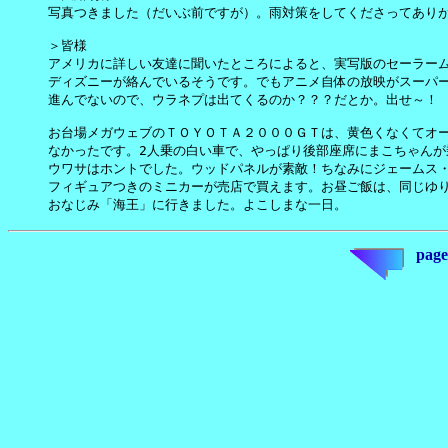
写真つきました（だいぶ前ですが）。雨対策をしてくださってありが
＞皆様

アメリカに詳しい友達に聞いたところによると、実写版のセーラーム
ディズニーが絡んでいるそうです。でもアニメ自体の放映がスーパー
進んでないので、ウラネプは出てくるのか？？？だとか。出せ～！

お台場メガウェブのＴＯＹＯＴＡ２０００ＧＴは、黄色くなくてオー
なかったです。2人乗の白い車で、やっぱり後部座席にまこちゃんが
ウワサはホントでした。ウッドパネルが素敵！ちなみにジェームス・
フィギュアつきのミニカーが売店で買えます。お昼ご飯は、同じゆり
おなじみ「海王」に行きました。よこしまな一日。
page