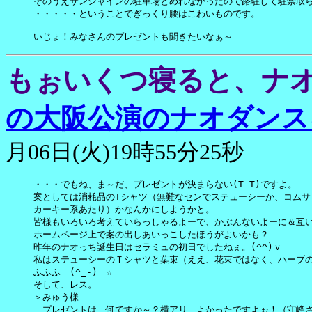
そのうえサンシャインの駐車場とめれなかったので路駐して駐禁取ら
・・・・・ということでぎっくり腰はこわいものです。

いじょ！みなさんのプレゼントも聞きたいなぁ～
もぉいくつ寝ると、ナオ誕
の大阪公演のナオダンス
月06日(火)19時55分25秒
・・・でもね、ま～だ、プレゼントが決まらない(T_T)ですよ。

案としては消耗品のTシャツ（無難なセンでステューシーか、コムサ
カーキー系あたり）かなんかにしようかと。

皆様もいろいろ考えていらっしゃるよーで、かぶんないよーに＆互い
ホームページ上で案の出しあいっこしたほうがよいかも？

昨年のナオっち誕生日はセラミュの初日でしたねぇ。(^^)ｖ

私はステューシーのＴシャツと葉束（ええ、花束ではなく、ハーブの
ふふふ　(^_-)　☆

そして、レス。

＞みゅう様　

　プレゼントは、何ですか～？横アリ、よかったですよぉ！（守峰さ