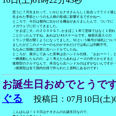
10日(土)01時22分45秒
思うに７月生まれって、いかにもナオさんらしく似合っててイイ感じ
生まれた季節というのも人柄の形成に影響するですかねー。

ところで、今日は都内に出かける機会がありましたんで、ついでに

メガウェブに行ってきました。

「かまぼこ大」の２０００ＧＴ､かまぼこ１本て意味ではなく１切れっ
ことだったんですね。あれは1/43スケールです。秘密兵器入りの

トランク部が開くようになってました。SCという略号が値札について
ましたがどこのメーカーのものかそれだけでは私には判断不可。

ちなみに現物に忠実に右ハンドルでしたね。

ところが、展示してあった実車は左ハンドル仕様。「おおーー！」と
一瞬感動したものの、よく考えたらあれはノーズの作りからすると

後期型のクルマなんで、本当なら左ハンドルのはずがないんですが・
（後期型は全て国内仕様で作られたと資料にあるのです）
お誕生日おめでとうで
ぐる
投稿日：07月10日(土)0
こんばんは！１０日はナオさんのお誕生日なので、
