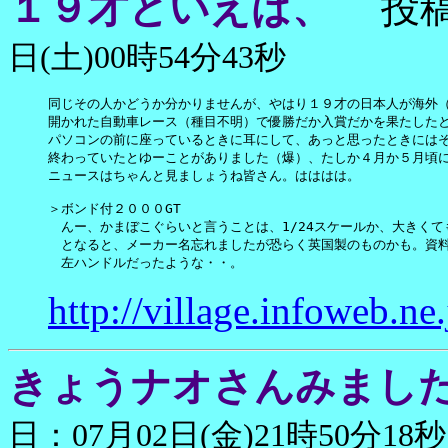
１９才といえば、
投稿
日(土)00時54分43秒
同じその人かどうか分かりませんが、やはり１９才の日本人が海外（
開かれた自動車レース（種目不明）で優勝だか入賞だかを果たしたと
パソコンの前に座っているときに耳にして、あっと思ったときにはそ
終わっていたとゆーことがありました（爆）、たしか４月か５月頃に
ニュースはちゃんと見ましょうね皆さん。はははは。

＞ボンド付２０００GT

　んー、かまぼこぐらいと言うことは、1/24スケールか、大きくても
　となると、メーカー名忘れましたが恐らく英国製のものかも。資料
　左ハンドルだったような・・。
http://village.infoweb.ne
きょうナオさんみまし
日：07月02日(金)21時50分18秒