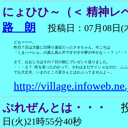
にょひひ～（＜ 精神レ
路 朗
投稿日：07月08日(木
どもーーー。

昨日７日は大阪に日帰り遠征だったナオちゃん、今ごろは

「くまハーレム」の真ん真ん中ですやすや夢の中かな～～？（＾-＾）
さて、おおじろはその７日の朝にプレゼント送りました。

・・・え？ 何を送ったのかって、それはまだナイショなのだ、ふふ
でも大丈夫、いまのところ皆さんとはかぶってませんよ～。
http://village.infoweb.ne
ぷれぜんとは・・・
投
日(火)21時55分40秒